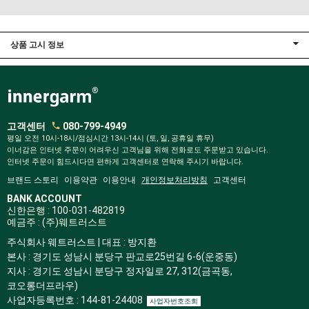
상품 고시 정보
고객센터
080-799-4949
평일 오전 10시-18시/점심시간 13시-14시 (토, 일, 공휴일 휴무)
이너감은 인터넷 주문이 어려우신 고객님을 위해 전화로도 주문받고 있습니다.
인터넷 주문이 힘드시다면 편하게 고객센터로 연락해 주시기 바랍니다.
브랜드 스토리
이용약관
이용안내
개인정보처리방침
고객센터
BANK ACCOUNT
신한은행 : 100-031-482819
예금주 : (주)웨트러스트
주식회사 웨트러스트 | 대표 : 방지환
본사 : 경기도 성남시 분당구 판교로25번길 6-6(운중동)
지사 : 경기도 성남시 분당구 정자일로 27, 312(금곡동,
코오롱더프라우)
사업자등록번호 : 144-81-24408
사업자번호조회