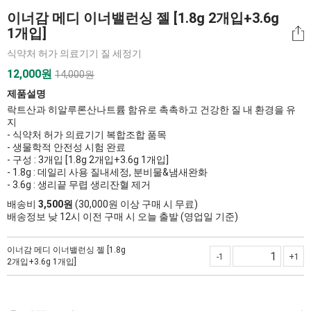
이너감 메디 이너밸런싱 젤 [1.8g 2개입+3.6g
1개입]
식약처 허가 의료기기 질 세정기
12,000
원
14,000원
제품설명
락트산과 히알루론산나트륨 함유로 촉촉하고 건강한 질 내 환경을 유
지
- 식약처 허가 의료기기 복합조합 품목
- 생물학적 안전성 시험 완료
- 구성 : 3개입 [1.8g 2개입+3.6g 1개입]
- 1.8g : 데일리 사용 질내세정, 분비물&냄새완화
- 3.6g : 생리끝 무렵 생리잔혈 제거
배송비
3,500원
(30,000원 이상 구매 시 무료)
배송정보 낮 12시 이전 구매 시 오늘 출발 (영업일 기준)
이너감 메디 이너밸런싱 젤 [1.8g
-1
+1
2개입+3.6g 1개입]