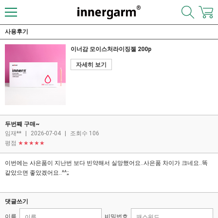
사용후기
이너감 모이스처라이징젤 200p
자세히 보기
두번째 구매~
임재**
|
2026-07-04
|
조회수 106
평점
★★★★★
이번에는 사은품이 지난번 보다 빈약해서 실망했어요..사은품 차이가 크네요..똑
같았으면 좋았겠어요..^^;;
댓글쓰기
이름
비밀번호