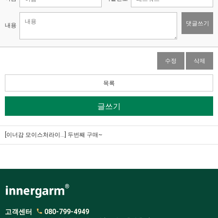
댓글쓰기
내용
수정
삭제
목록
글쓰기
[이너감 모이스처라이...]
두번째 구매~
고객센터
080-799-4949