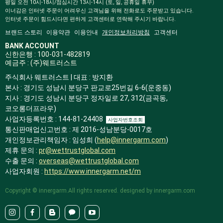
평일 오전 10시-18시/점심시간 13시-14시 (토, 일, 공휴일 휴무)
이너감은 인터넷 주문이 어려우신 고객님을 위해 전화로도 주문받고 있습니다.
인터넷 주문이 힘드시다면 편하게 고객센터로 연락해 주시기 바랍니다.
브랜드 스토리
이용약관
이용안내
개인정보처리방침
고객센터
BANK ACCOUNT
신한은행 : 100-031-482819
예금주 : (주)웨트러스트
주식회사 웨트러스트 | 대표 : 방지환
본사 : 경기도 성남시 분당구 판교로25번길 6-6(운중동)
지사 : 경기도 성남시 분당구 정자일로 27, 312(금곡동,
코오롱더프라우)
사업자등록번호 : 144-81-24408
사업자번호조회
통신판매업신고번호 : 제 2016-성남분당-0017호
개인정보관리책임자 : 임성희 (
help@innergarm.com
)
제휴 문의 :
pr@wettrustglobal.com
수출 문의 :
overseas@wettrustglobal.com
사업자회원 :
https://www.innergarm.net/m
Copyright © innergarm.All rights reserved. designed by innergarm.com