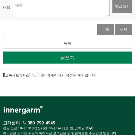
댓글쓰기
내용
수정
삭제
목록
글쓰기
[[실속세트 5박스] 이...]
네이버페이에서 작성된 후기입니다.
고객센터
080-799-4949
평일 오전 10시-18시/점심시간 13시-14시 (토, 일, 공휴일 휴무)
이너감은 인터넷 주문이 어려우신 고객님을 위해 전화로도 주문받고 있습니다.