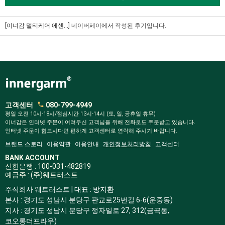
[이너감 멀티케어 에센...]
네이버페이에서 작성된 후기입니다.
고객센터
080-799-4949
평일 오전 10시-18시/점심시간 13시-14시 (토, 일, 공휴일 휴무)
이너감은 인터넷 주문이 어려우신 고객님을 위해 전화로도 주문받고 있습니다.
인터넷 주문이 힘드시다면 편하게 고객센터로 연락해 주시기 바랍니다.
브랜드 스토리
이용약관
이용안내
개인정보처리방침
고객센터
BANK ACCOUNT
신한은행 : 100-031-482819
예금주 : (주)웨트러스트
주식회사 웨트러스트 | 대표 : 방지환
본사 : 경기도 성남시 분당구 판교로25번길 6-6(운중동)
지사 : 경기도 성남시 분당구 정자일로 27, 312(금곡동,
코오롱더프라우)