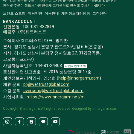
이너감은 인터넷 주문이 어려우신 고객님을 위해 전화로도 주문받고 있습니다.
인터넷 주문이 힘드시다면 편하게 고객센터로 연락해 주시기 바랍니다.
브랜드 스토리
이용약관
이용안내
개인정보처리방침
고객센터
BANK ACCOUNT
신한은행 : 100-031-482819
예금주 : (주)웨트러스트
주식회사 웨트러스트 | 대표 : 방지환
본사 : 경기도 성남시 분당구 판교로25번길 6-6(운중동)
지사 : 경기도 성남시 분당구 정자일로 27, 312(금곡동,
코오롱더프라우)
사업자등록번호 : 144-81-24408
사업자번호조회
통신판매업신고번호 : 제 2016-성남분당-0017호
개인정보관리책임자 : 임성희 (
help@innergarm.com
)
제휴 문의 :
pr@wettrustglobal.com
수출 문의 :
overseas@wettrustglobal.com
사업자회원 :
https://www.innergarm.net/m
Copyright © innergarm.All rights reserved. designed by innergarm.com