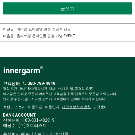
글쓰기
이전글 :
이너감 모바일앱 런칭 기념 이벤트
다음글 :
올리브영 온라인몰 입점 기념 EVENT
고객센터
080-799-4949
평일 오전 10시-18시/점심시간 13시-14시 (토, 일, 공휴일 휴무)
이너감은 인터넷 주문이 어려우신 고객님을 위해 전화로도 주문받고 있습니다.
인터넷 주문이 힘드시다면 편하게 고객센터로 연락해 주시기 바랍니다.
브랜드 스토리
이용약관
이용안내
개인정보처리방침
고객센터
BANK ACCOUNT
신한은행 : 100-031-482819
예금주 : (주)웨트러스트
주식회사 웨트러스트 | 대표 : 방지환