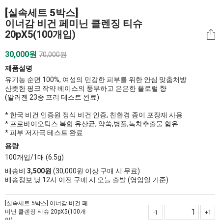
[실속세트 5박스]
이너감 비건 페미닌 클렌징 티슈
20pX5(100개입)
30,000
원
70,000원
제품설명
유기농 순면 100%, 여성의 민감한 피부를 위한 안심 맞춤처방
산뜻한 핑크 작약 베이스의 풍부하고 은은한 플로럴 향
(알러젠 23종 프리 테스트 완료)
* 한국 비건 인증원 정식 비건 인증, 친환경 종이 포장재 사용
* 프로바이오틱스 복합 유산균, 약쑥,병풀,녹차추출물 함유
* 피부 저자극 테스트 완료
용량
100개입/1매 (6.5g)
배송비
3,500원
(30,000원 이상 구매 시 무료)
배송정보 낮 12시 이전 구매 시 오늘 출발 (영업일 기준)
[실속세트 5박스] 이너감 비건 페
미닌 클렌징 티슈 20pX5(100개
-1
+1