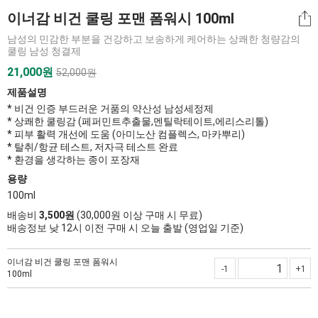
이너감 비건 쿨링 포맨 폼워시 100ml
남성의 민감한 부분을 건강하고 보송하게 케어하는 상쾌한 청량감의
쿨링 남성 청결제
21,000
원
52,000원
제품설명
* 비건 인증 부드러운 거품의 약산성 남성세정제
* 상쾌한 쿨링감 (페퍼민트추출물,멘틸락테이트,에리스리톨)
* 피부 활력 개선에 도움 (아미노산 컴플렉스, 마카뿌리)
* 탈취/항균 테스트, 저자극 테스트 완료
* 환경을 생각하는 종이 포장재
용량
100ml
배송비
3,500원
(30,000원 이상 구매 시 무료)
배송정보 낮 12시 이전 구매 시 오늘 출발 (영업일 기준)
이너감 비건 쿨링 포맨 폼워시
-1
+1
100ml