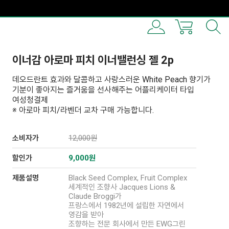
이너감 아로마 피치 이너밸런싱 젤 2p
데오드란트 효과와 달콤하고 사랑스러운 White Peach 향기가
기분이 좋아지는 즐거움을 선사해주는 어플리케이터 타입
여성청결제
※ 아로마 피치/라벤더 교차 구매 가능합니다.
소비자가
12,000원
할인가
9,000원
제품설명
Black Seed Complex, Fruit Complex
세계적인 조향사 Jacques Lions &
Claude Broggi가
프랑스에서 1982년에 설립한 자연에서
영감을 받아
조향하는 전문 회사에서 만든 EWG그린