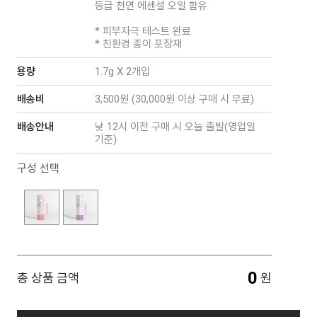
등급 천연 에센셜 오일 함유
* 피부자극 테스트 완료
* 친환경 종이 포장재
용량
1.7g X 2개입
배송비
3,500원 (30,000원 이상 구매 시 무료)
배송안내
낮 12시 이전 구매 시 오늘 출발(영업일
기준)
구성 선택
0
총 상품 금액
원