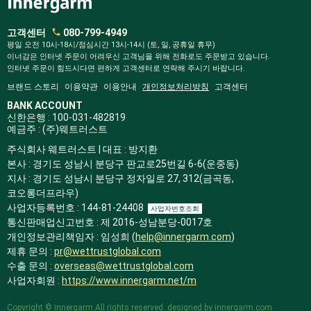
고객센터
080-799-4949
평일 오전 10시-18시/점심시간 13시-14시 (토, 일, 공휴일 휴무)
이너감은 인터넷 주문이 어려우신 고객님을 위해 전화로도 주문받고 있습니다.
인터넷 주문이 힘드시다면 편하게 고객센터로 연락해 주시기 바랍니다.
브랜드 스토리
이용약관
이용안내
개인정보처리방침
고객센터
BANK ACCOUNT
신한은행 : 100-031-482819
예금주 : (주)웨트러스트
주식회사 웨트러스트 | 대표 : 방지환
본사 : 경기도 성남시 분당구 판교로25번길 6-6(운중동)
지사 : 경기도 성남시 분당구 정자일로 27, 312(금곡동,
코오롱더프라우)
사업자등록번호 : 144-81-24408
사업자번호조회
통신판매업신고번호 : 제 2016-성남분당-0017호
개인정보관리책임자 : 임성희 (
help@innergarm.com
)
제휴 문의 :
pr@wettrustglobal.com
수출 문의 :
overseas@wettrustglobal.com
사업자회원 :
https://www.innergarm.net/m
Copyright © innergarm.All rights reserved. designed by innergarm.com