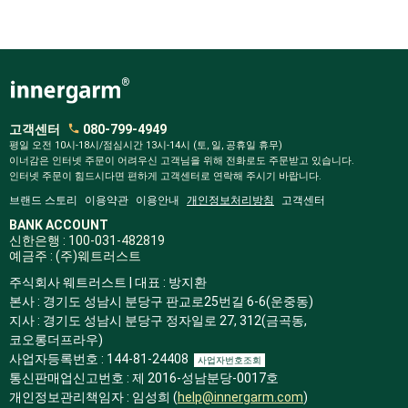
고객센터
080-799-4949
평일 오전 10시-18시/점심시간 13시-14시 (토, 일, 공휴일 휴무)
이너감은 인터넷 주문이 어려우신 고객님을 위해 전화로도 주문받고 있습니다.
인터넷 주문이 힘드시다면 편하게 고객센터로 연락해 주시기 바랍니다.
브랜드 스토리
이용약관
이용안내
개인정보처리방침
고객센터
BANK ACCOUNT
신한은행 : 100-031-482819
예금주 : (주)웨트러스트
주식회사 웨트러스트 | 대표 : 방지환
본사 : 경기도 성남시 분당구 판교로25번길 6-6(운중동)
지사 : 경기도 성남시 분당구 정자일로 27, 312(금곡동,
코오롱더프라우)
사업자등록번호 : 144-81-24408
사업자번호조회
통신판매업신고번호 : 제 2016-성남분당-0017호
개인정보관리책임자 : 임성희 (
help@innergarm.com
)