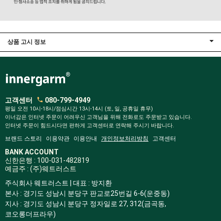
상품 고시 정보
고객센터
080-799-4949
평일 오전 10시-18시/점심시간 13시-14시 (토, 일, 공휴일 휴무)
이너감은 인터넷 주문이 어려우신 고객님을 위해 전화로도 주문받고 있습니다.
인터넷 주문이 힘드시다면 편하게 고객센터로 연락해 주시기 바랍니다.
브랜드 스토리
이용약관
이용안내
개인정보처리방침
고객센터
BANK ACCOUNT
신한은행 : 100-031-482819
예금주 : (주)웨트러스트
주식회사 웨트러스트 | 대표 : 방지환
본사 : 경기도 성남시 분당구 판교로25번길 6-6(운중동)
지사 : 경기도 성남시 분당구 정자일로 27, 312(금곡동,
코오롱더프라우)