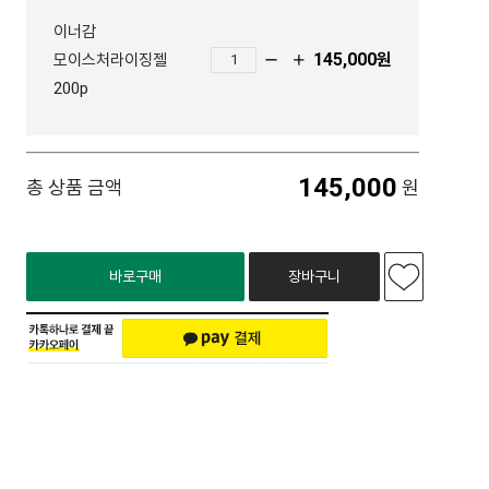
이너감
145,000
원
모이스처라이징젤
200p
145,000
총 상품 금액
원
바로구매
장바구니