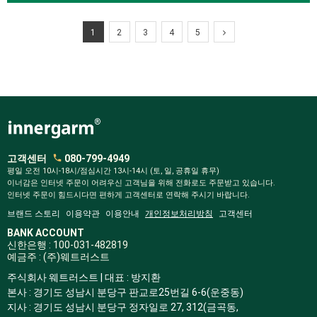
1
2
3
4
5
고객센터
080-799-4949
평일 오전 10시-18시/점심시간 13시-14시 (토, 일, 공휴일 휴무)
이너감은 인터넷 주문이 어려우신 고객님을 위해 전화로도 주문받고 있습니다.
인터넷 주문이 힘드시다면 편하게 고객센터로 연락해 주시기 바랍니다.
브랜드 스토리
이용약관
이용안내
개인정보처리방침
고객센터
BANK ACCOUNT
신한은행 : 100-031-482819
예금주 : (주)웨트러스트
주식회사 웨트러스트 | 대표 : 방지환
본사 : 경기도 성남시 분당구 판교로25번길 6-6(운중동)
지사 : 경기도 성남시 분당구 정자일로 27, 312(금곡동,