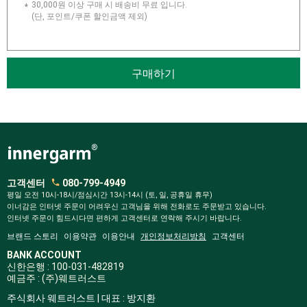
30,000원 이상 구매 시 배송비 무료 입니다.
(단, 포인트/쿠폰 할인금액 제외)
구매하기
고객센터
080-799-4949
평일 오전 10시-18시/점심시간 13시-14시 (토, 일, 공휴일 휴무)
이너감은 인터넷 주문이 어려우신 고객님을 위해 전화로도 주문받고 있습니다.
인터넷 주문이 힘드시다면 편하게 고객센터로 연락해 주시기 바랍니다.
브랜드 스토리
이용약관
이용안내
개인정보처리방침
고객센터
BANK ACCOUNT
신한은행 : 100-031-482819
예금주 : (주)웨트러스트
주식회사 웨트러스트 | 대표 : 방지환